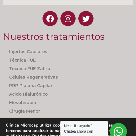
Nuestros tratamientos
Injertos Capilares
Técnica FUE
Técnica FUE Zafiro
Células Regenerativas
PRP Plasma Capilar
Ácido Hialurónico
Mesoterapia
Cirugía Menor
Seguimiento Personalizado
Clínica Microcap utiliza cookies utiliza cookies propias y de
Necesitas ayuda?
terceros para analizar tu navegación con fines estadísticos y
Chatea ahora con