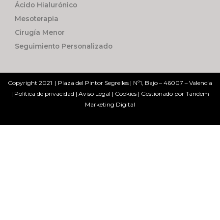
Ácido Hialurónico
Mesoterapia
Cirugía Menor
Seguimiento Personalizado
Copyright 2021 | Plaza del Pintor Segrelles | Nº1, Bajo – 46007 – Valencia
|
Política de privacidad
|
Aviso Legal
|
Cookies
| Gestionado por
Tandem
Marketing Digital