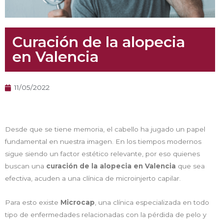
Curación de la alopecia
en Valencia
11/05/2022
Desde que se tiene memoria, el cabello ha jugado un papel
fundamental en nuestra imagen. En los tiempos modernos
sigue siendo un factor estético relevante, por eso quienes
buscan una
curación de la alopecia en Valencia
que sea
efectiva, acuden a una clínica de microinjerto capilar.
Para esto existe
Microcap
, una clínica especializada en todo
tipo de enfermedades relacionadas con la pérdida de pelo y