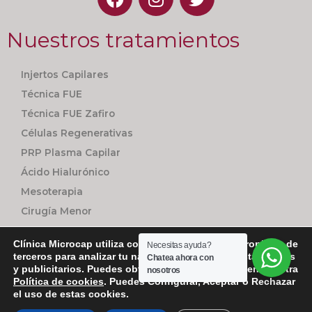
Nuestros tratamientos
Injertos Capilares
Técnica FUE
Técnica FUE Zafiro
Células Regenerativas
PRP Plasma Capilar
Ácido Hialurónico
Mesoterapia
Cirugía Menor
Seguimiento Personalizado
Clínica Microcap utiliza cookies utiliza cookies propias y de
Necesitas ayuda?
terceros para analizar tu navegación con fines estadísticos
Chatea ahora con
y publicitarios. Puedes obtener más información en nuestra
nosotros
Política de cookies
. Puedes Configurar, Aceptar o Rechazar
Copyright 2021 | Plaza del Pintor Segrelles | Nº1, Bajo – 46007 – Valencia
el uso de estas cookies.
|
Política de privacidad
|
Aviso Legal
|
Cookies
| Gestionado por
Tandem