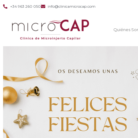
+34 963 260 050
info@clinicamicrocap.com
Quiénes So