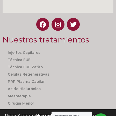
Nuestros tratamientos
Injertos Capilares
Técnica FUE
Técnica FUE Zafiro
Células Regenerativas
PRP Plasma Capilar
Ácido Hialurónico
Mesoterapia
Cirugía Menor
Seguimiento Personalizado
Clínica Microcap utiliza cookies utiliza cookies propias y de