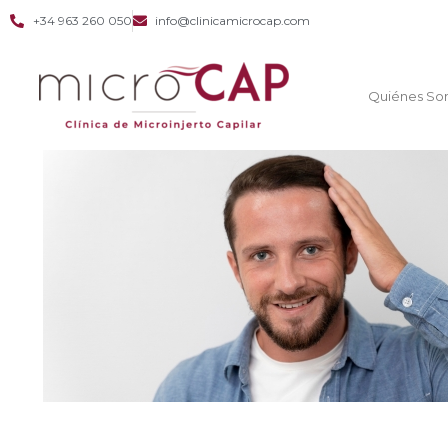
+34 963 260 050
info@clinicamicrocap.com
Quiénes So