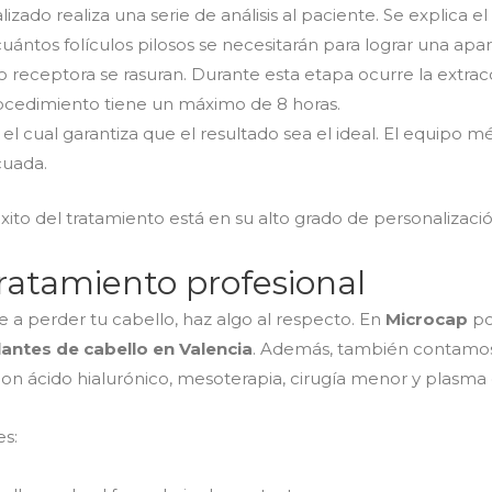
ado realiza una serie de análisis al paciente. Se explica e
ántos folículos pilosos se necesitarán para lograr una apar
receptora se rasuran. Durante esta etapa ocurre la extracci
rocedimiento tiene un máximo de 8 horas.
el cual garantiza que el resultado sea el ideal. El equipo m
cuada.
xito del tratamiento está en su alto grado de personalizació
tratamiento profesional
te a perder tu cabello, haz algo al respecto. En
Microcap
po
antes de cabello en Valencia
. Además, también contamo
on ácido hialurónico, mesoterapia, cirugía menor y plasma c
es: