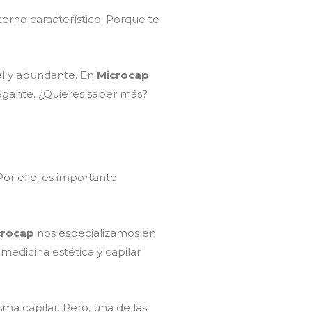
terno característico. Porque te
al y abundante. En
Microcap
egante. ¿Quieres saber más?
or ello, es importante
crocap
nos especializamos en
edicina estética y capilar
ma capilar. Pero, una de las