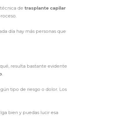
 técnica de
trasplante capilar
proceso.
 cada día hay más personas que
 qué, resulta bastante evidente
p
.
gún tipo de riesgo o dolor. Los
alga bien y puedas lucir esa