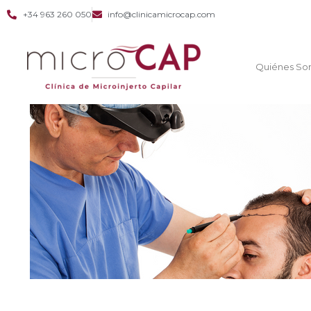
+34 963 260 050
info@clinicamicrocap.com
Quiénes So