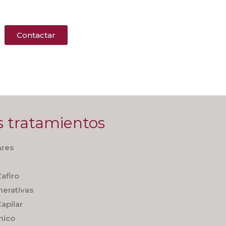
Contactar
s tratamientos
ares
afiro
nerativas
apilar
nico