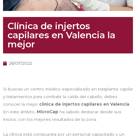
Clínica de injertos
capilares en Valencia la
mejor
26/07/2022
Si buscas un centro médico especializado en trasplante capilar
y tratamientos para combatir la caída del cabello, debes
conocer la mejor
clínica de injertos capilares en Valencia
.
En este ámbito,
MicroCap
ha sabido destacar desde sus
inicios, con los mejores resultados de la zona.
La clínica está compuesta por un personal capacitado y un