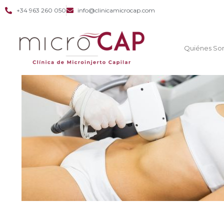
+34 963 260 050
info@clinicamicrocap.com
Quiénes So