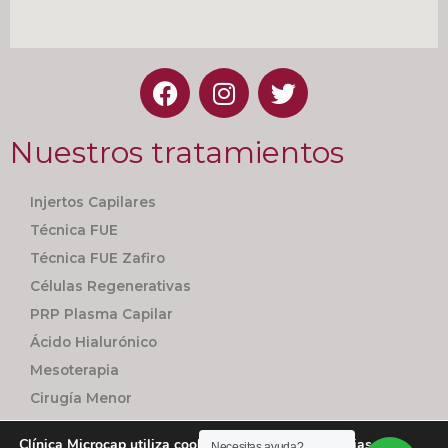
Nuestros tratamientos
Injertos Capilares
Técnica FUE
Técnica FUE Zafiro
Células Regenerativas
PRP Plasma Capilar
Ácido Hialurónico
Mesoterapia
Cirugía Menor
Seguimiento Personalizado
Clínica Microcap utiliza cookies utiliza cookies propias y de
Necesitas ayuda?