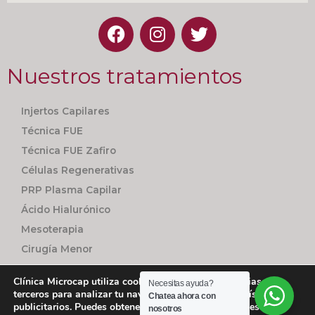
Nuestros tratamientos
Injertos Capilares
Técnica FUE
Técnica FUE Zafiro
Células Regenerativas
PRP Plasma Capilar
Ácido Hialurónico
Mesoterapia
Cirugía Menor
Seguimiento Personalizado
Clínica Microcap utiliza cookies utiliza cookies propias y de
Necesitas ayuda?
terceros para analizar tu navegación con fines estadísticos y
Chatea ahora con
publicitarios. Puedes obtener más información en nuestra
nosotros