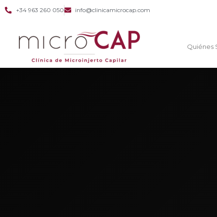
+34 963 260 050
info@clinicamicrocap.com
Quiénes