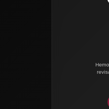
Hemos
revis