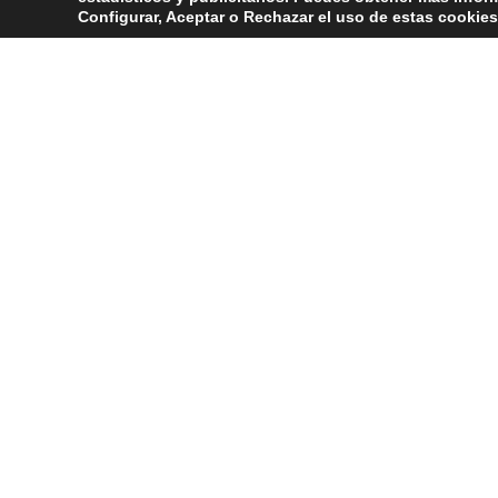
Configurar, Aceptar o Rechazar el uso de estas cookies
¿Sigues teniendo dudas sobre el
Nuestro equipo de expertos en injerto capilar en Val
con nosotros