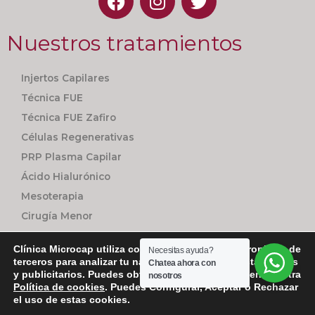
Nuestros tratamientos
Injertos Capilares
Técnica FUE
Técnica FUE Zafiro
Células Regenerativas
PRP Plasma Capilar
Ácido Hialurónico
Mesoterapia
Cirugía Menor
Seguimiento Personalizado
Clínica Microcap utiliza cookies utiliza cookies propias y de
Necesitas ayuda?
terceros para analizar tu navegación con fines estadísticos
Chatea ahora con
y publicitarios. Puedes obtener más información en nuestra
nosotros
Política de cookies
. Puedes Configurar, Aceptar o Rechazar
Copyright 2021 | Plaza del Pintor Segrelles | Nº1, Bajo – 46007 – Valencia
el uso de estas cookies.
|
Política de privacidad
|
Aviso Legal
|
Cookies
| Gestionado por
Tandem